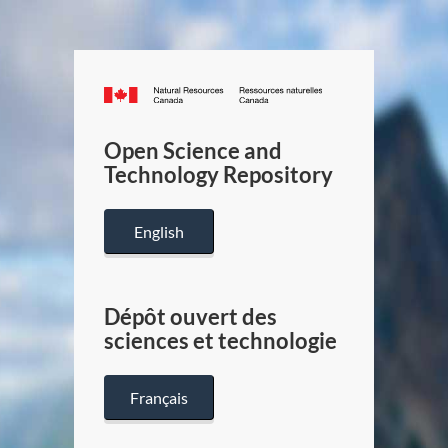
Canada.ca
/
Gouverneme
Open Science and
du
Technology Repository
Canada
English
Dépôt ouvert des
sciences et technologie
Français