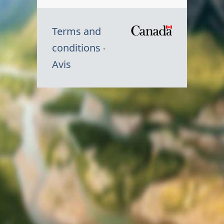
Terms and
/
conditions
Symbole
Avis
du
gouvernem
du
Canada