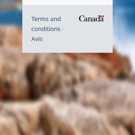
Terms and
/
conditions
Symbole
Avis
du
gouvernem
du
Canada