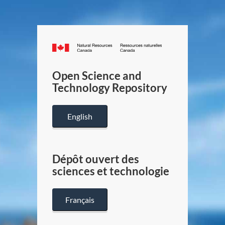
Canada.ca
/
Gouverneme
Open Science and
du
Technology Repository
Canada
English
Dépôt ouvert des
sciences et technologie
Français