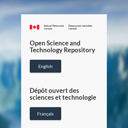
Canada.ca
/
Gouverneme
Open Science and
du
Technology Repository
Canada
English
Dépôt ouvert des
sciences et technologie
Français