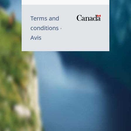
Terms and
/
conditions
Symbole
Avis
du
gouvernem
du
Canada