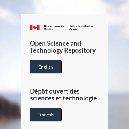
Canada.ca
/
Gouverneme
Open Science and
du
Technology Repository
Canada
English
Dépôt ouvert des
sciences et technologie
Français