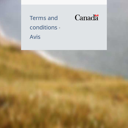
Terms and
/
conditions
Symbole
Avis
du
gouvernem
du
Canada