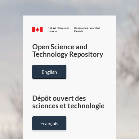
Canada.ca
/
Gouverneme
Open Science and
du
Technology Repository
Canada
English
Dépôt ouvert des
sciences et technologie
Français