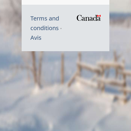
Terms and
/
conditions
Symbole
Avis
du
gouvernem
du
Canada