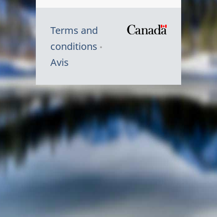
Terms and
/
conditions
Symbole
Avis
du
gouvernem
du
Canada