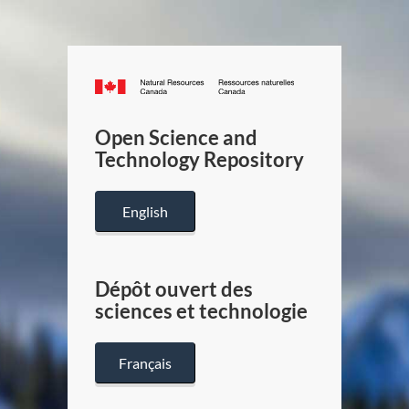
Canada.ca
/
Gouverneme
Open Science and
du
Technology Repository
Canada
English
Dépôt ouvert des
sciences et technologie
Français