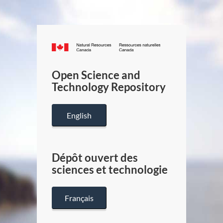
Canada.ca
/
Gouverneme
Open Science and
du
Technology Repository
Canada
English
Dépôt ouvert des
sciences et technologie
Français