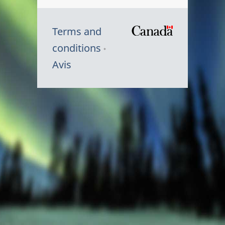
Terms and
/
conditions
Symbole
Avis
du
gouvernem
du
Canada