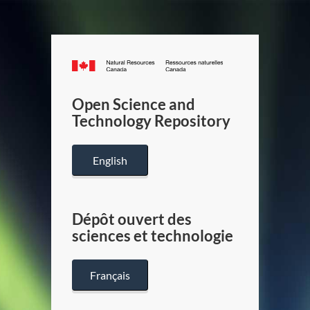
Canada.ca
/
Gouverneme
Open Science and
du
Technology Repository
Canada
English
Dépôt ouvert des
sciences et technologie
Français