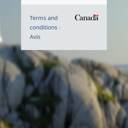
Terms and
/
conditions
Symbole
Avis
du
gouvernem
du
Canada