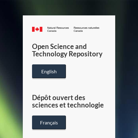
Canada.ca
/
Gouverneme
Open Science and
du
Technology Repository
Canada
English
Dépôt ouvert des
sciences et technologie
Français