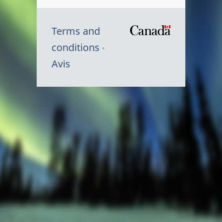
Terms and
/
conditions
Symbole
Avis
du
gouvernem
du
Canada