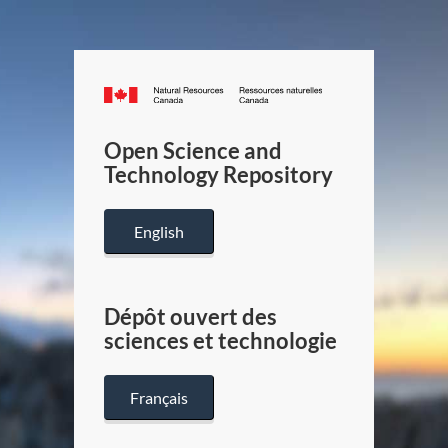
Canada.ca
/
Gouverneme
Open Science and
du
Technology Repository
Canada
English
Dépôt ouvert des
sciences et technologie
Français