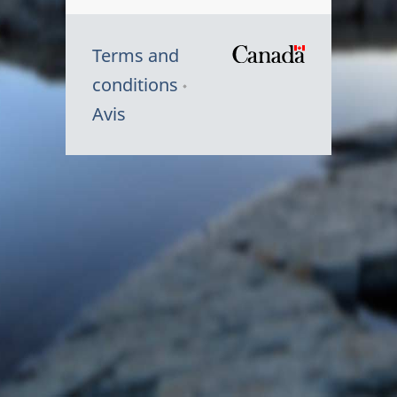
Terms and
/
conditions
Symbole
Avis
du
gouvernem
du
Canada