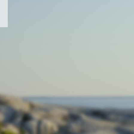
/
Symbole
du
gouvernement
du
Canada