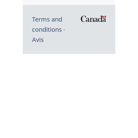
Terms and
/
conditions
Symbole
Avis
du
gouvernem
du
Canada