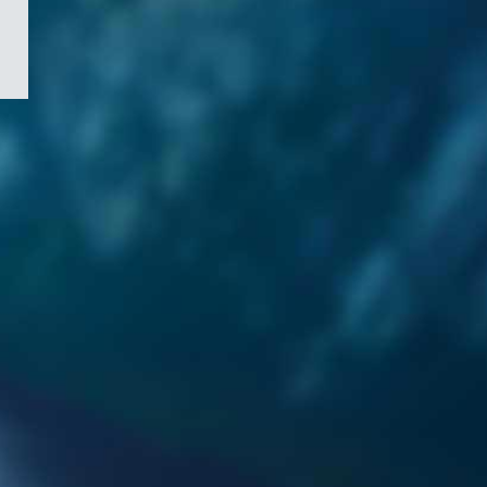
/
Symbole
du
gouvernement
du
Canada