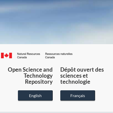
Canada.ca
/
Gouvernement
Open Science and
Dépôt ouvert des
du
Technology
sciences et
Canada
Repository
technologie
English
Français