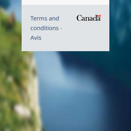
Terms and
/
conditions
Symbole
Avis
du
gouvernem
du
Canada