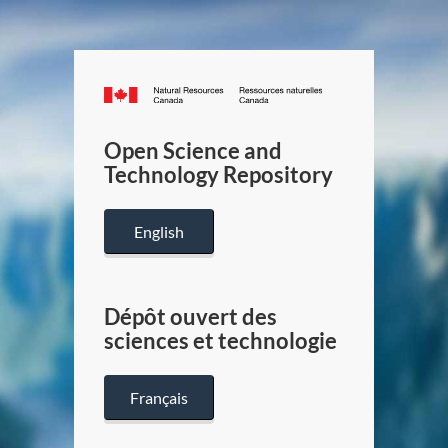
Canada.ca
/
Gouverneme
Open Science and
du
Technology Repository
Canada
English
Dépôt ouvert des
sciences et technologie
Français