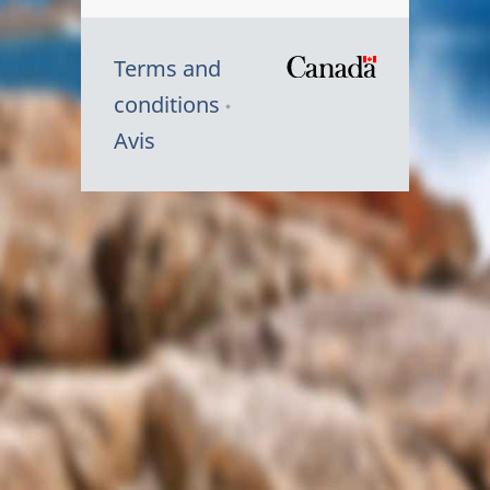
Terms and
/
conditions
Symbole
Avis
du
gouvernem
du
Canada