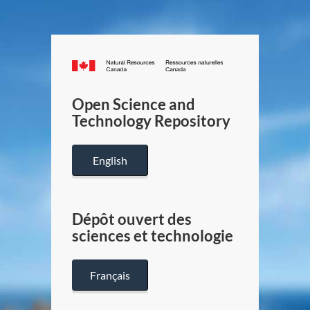
Canada.ca
/
Gouverneme
Open Science and
du
Technology Repository
Canada
English
Dépôt ouvert des
sciences et technologie
Français