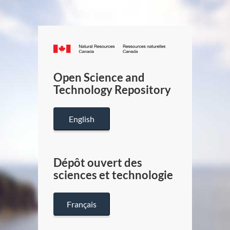
Canada.ca
/
Gouverneme
Open Science and
du
Technology Repository
Canada
English
Dépôt ouvert des
sciences et technologie
Français