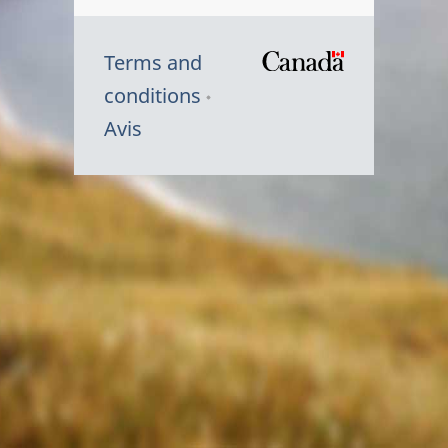
Terms and
/
conditions
Symbole
Avis
du
gouvernem
du
Canada