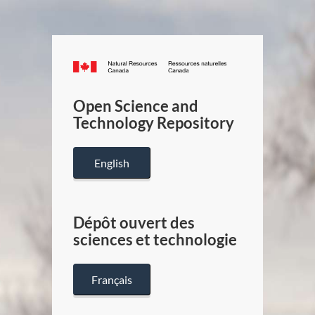
Canada.ca
/
Gouverneme
Open Science and
du
Technology Repository
Canada
English
Dépôt ouvert des
sciences et technologie
Français