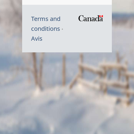
Terms and
/
conditions
Symbole
Avis
du
gouvernem
du
Canada