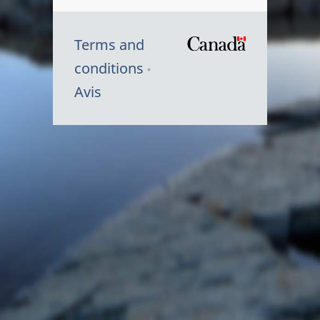
Terms and
/
conditions
Symbole
Avis
du
gouvernem
du
Canada