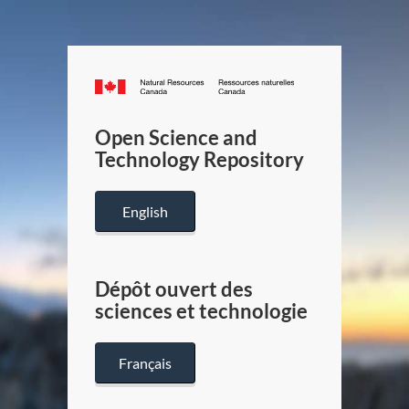
Canada.ca
/
Gouverneme
Open Science and
du
Technology Repository
Canada
English
Dépôt ouvert des
sciences et technologie
Français