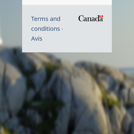
Terms and
/
conditions
Symbole
Avis
du
gouvernem
du
Canada