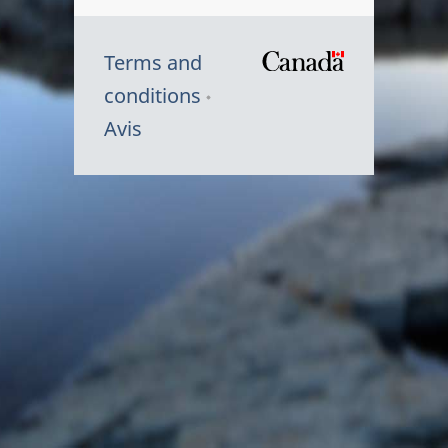
Terms and
/
conditions
Symbole
Avis
du
gouvernem
du
Canada