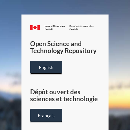
Canada.ca
/
Gouverneme
Open Science and
du
Technology Repository
Canada
English
Dépôt ouvert des
sciences et technologie
Français