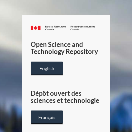
Canada.ca
/
Gouverneme
Open Science and
du
Technology Repository
Canada
English
Dépôt ouvert des
sciences et technologie
Français