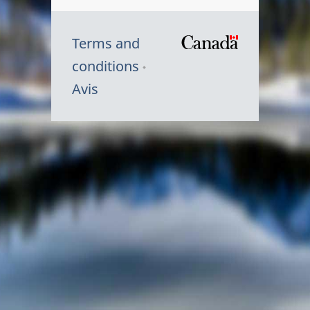
Terms and
/
conditions
Symbole
Avis
du
gouvernem
du
Canada