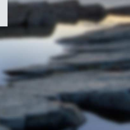
/
Symbole
du
gouvernement
du
Canada