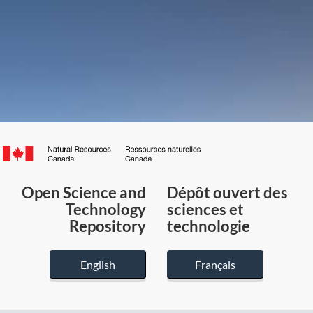
Canada.ca
/
Gouvernement
Open Science and
Dépôt ouvert des
du
Technology
sciences et
Canada
Repository
technologie
English
Français