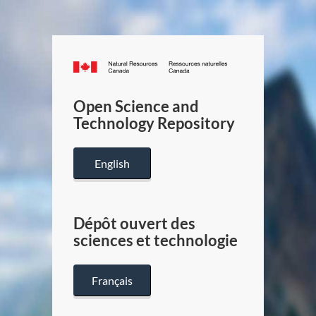
Canada.ca
/
Gouverneme
Open Science and
du
Technology Repository
Canada
English
Dépôt ouvert des
sciences et technologie
Français