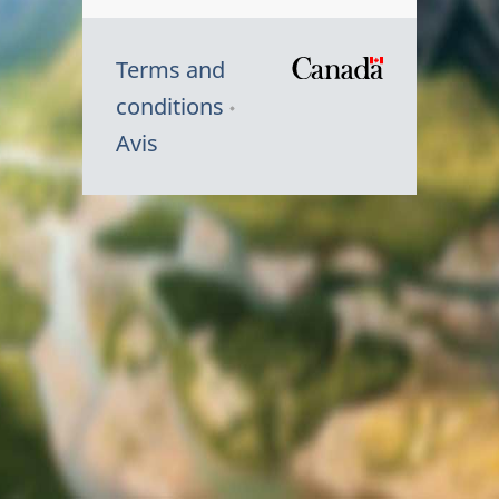
Terms and
/
conditions
Symbole
Avis
du
gouvernem
du
Canada