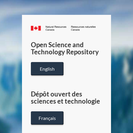
Canada.ca
/
Gouverneme
Open Science and
du
Technology Repository
Canada
English
Dépôt ouvert des
sciences et technologie
Français