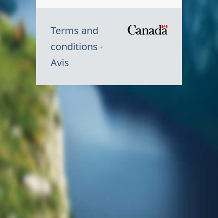
Terms and
/
conditions
Symbole
Avis
du
gouvernem
du
Canada