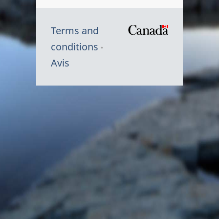
Terms and
/
conditions
Symbole
Avis
du
gouvernem
du
Canada