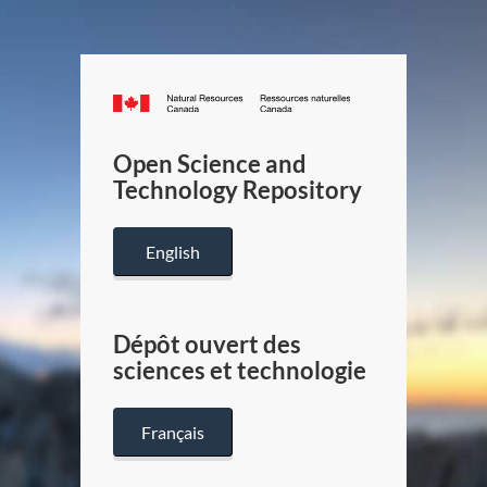
Canada.ca
/
Gouverneme
Open Science and
du
Technology Repository
Canada
English
Dépôt ouvert des
sciences et technologie
Français