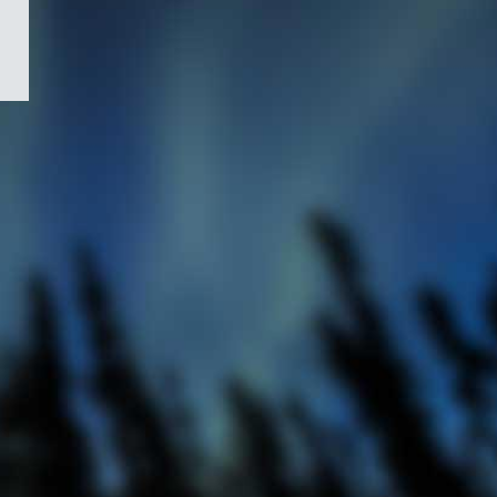
/
Symbole
du
gouvernement
du
Canada