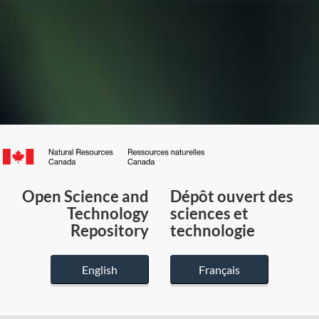
Canada.ca
/
Gouvernement
Open Science and
Dépôt ouvert des
du
Technology
sciences et
Canada
Repository
technologie
English
Français