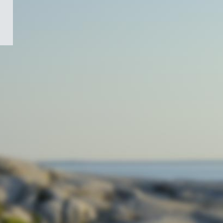
/
Symbole
du
gouvernement
du
Canada