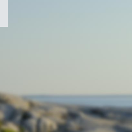
/
Symbole
du
gouvernement
du
Canada