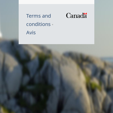
Terms and
/
conditions
Symbole
Avis
du
gouvernem
du
Canada