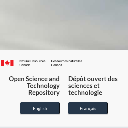
Canada.ca
/
Gouvernement
Open Science and
Dépôt ouvert des
du
Technology
sciences et
Canada
Repository
technologie
English
Français