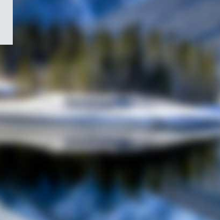
/
Symbole
du
gouvernement
du
Canada