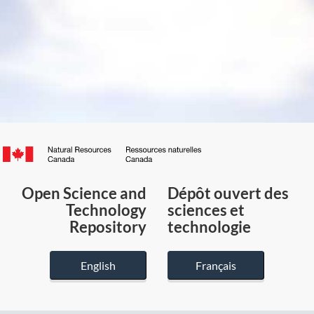
Canada.ca
/
Gouvernement
Open Science and
Dépôt ouvert des
du
Technology
sciences et
Canada
Repository
technologie
English
Français