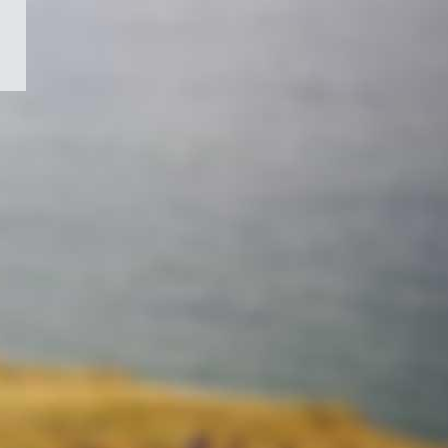
/
Symbole
du
gouvernement
du
Canada