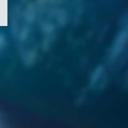
/
Symbole
du
gouvernement
du
Canada