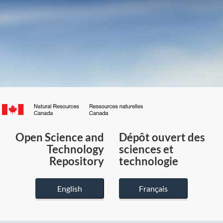
Canada.ca
/
Gouvernement
Open Science and
Dépôt ouvert des
du
Technology
sciences et
Canada
Repository
technologie
English
Français