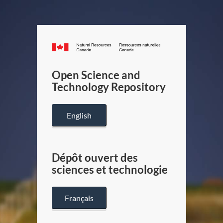
Canada.ca
/
Gouverneme
Open Science and
du
Technology Repository
Canada
English
Dépôt ouvert des
sciences et technologie
Français