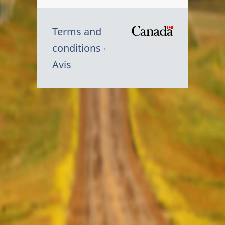
Terms and
/
conditions
Symbole
Avis
du
gouvernem
du
Canada