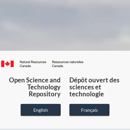
Canada.ca
/
Gouvernement
Open Science and
Dépôt ouvert des
du
Technology
sciences et
Canada
Repository
technologie
English
Français