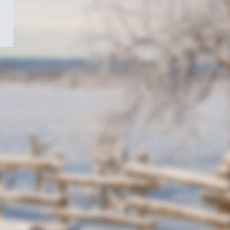
/
Symbole
du
gouvernement
du
Canada