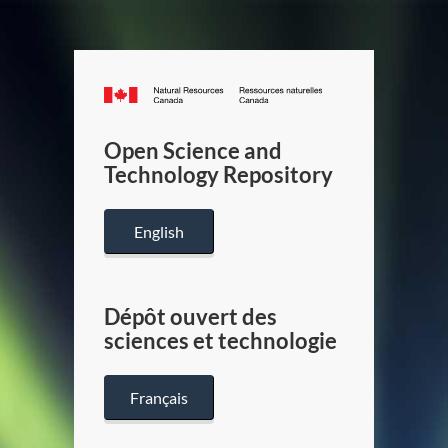
Canada.ca
/
Gouverneme
Open Science and
du
Technology Repository
Canada
English
Dépôt ouvert des
sciences et technologie
Français