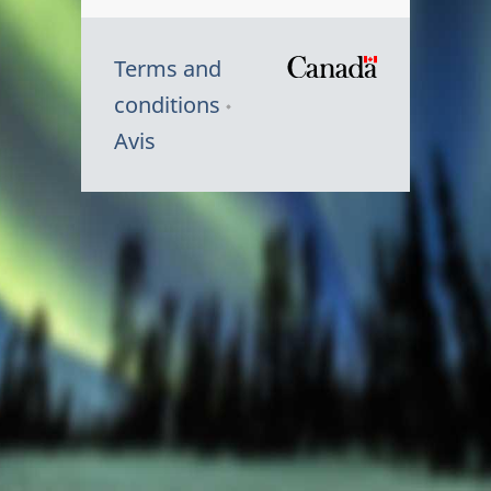
Terms and
/
conditions
Symbole
Avis
du
gouvernem
du
Canada