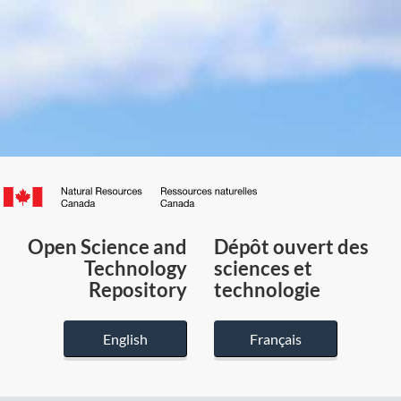
Canada.ca
/
Gouvernement
Open Science and
Dépôt ouvert des
du
Technology
sciences et
Canada
Repository
technologie
English
Français