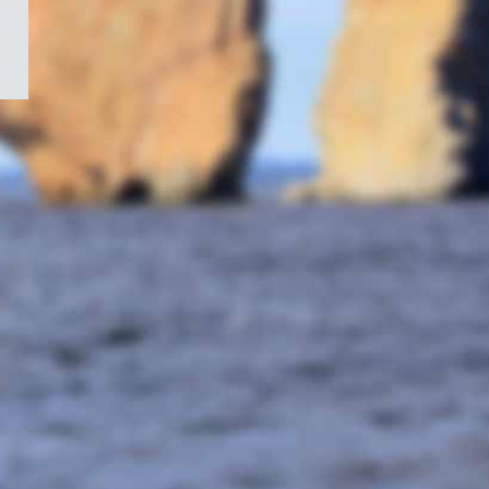
/
Symbole
du
gouvernement
du
Canada