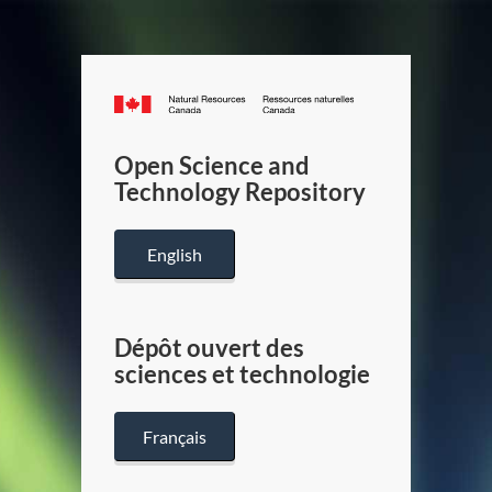
Canada.ca
/
Gouverneme
Open Science and
du
Technology Repository
Canada
English
Dépôt ouvert des
sciences et technologie
Français