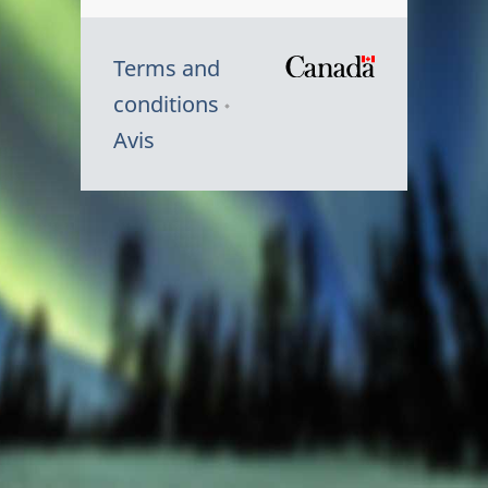
Terms and
/
conditions
Symbole
Avis
du
gouvernem
du
Canada