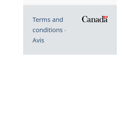
Terms and
/
conditions
Symbole
Avis
du
gouvernem
du
Canada