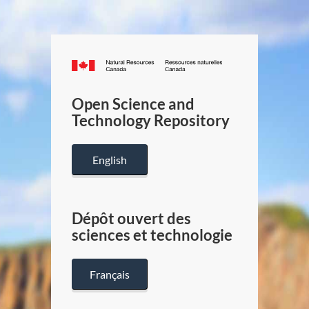
Canada.ca
/
Gouverneme
Open Science and
du
Technology Repository
Canada
English
Dépôt ouvert des
sciences et technologie
Français