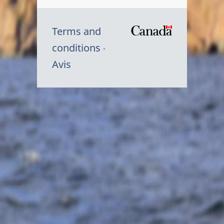
Terms and
/
conditions
Symbole
Avis
du
gouvernem
du
Canada