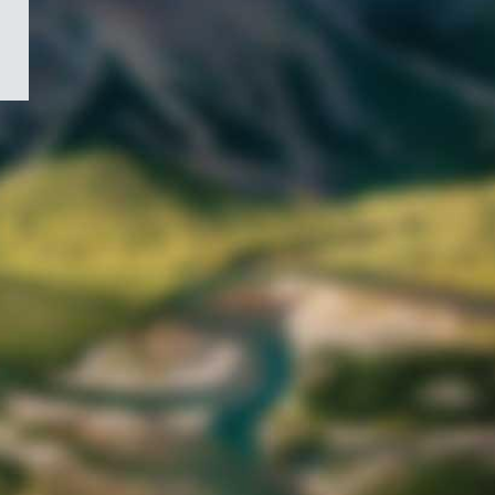
/
Symbole
du
gouvernement
du
Canada