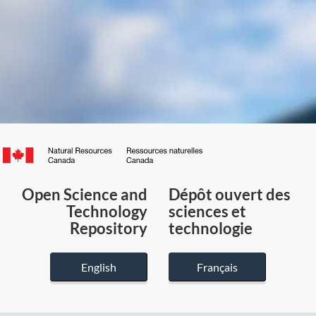
Canada.ca
/
Gouvernement
Open Science and
Dépôt ouvert des
du
Technology
sciences et
Canada
Repository
technologie
English
Français