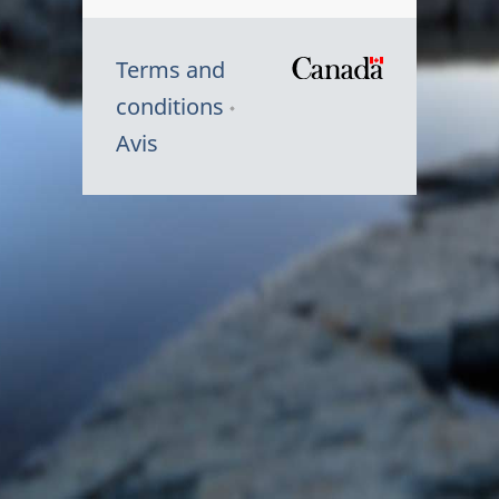
Terms and
/
conditions
Symbole
Avis
du
gouvernem
du
Canada