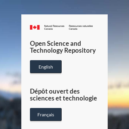
Canada.ca
/
Gouverneme
Open Science and
du
Technology Repository
Canada
English
Dépôt ouvert des
sciences et technologie
Français