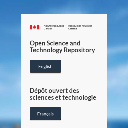
Canada.ca
/
Gouverneme
Open Science and
du
Technology Repository
Canada
English
Dépôt ouvert des
sciences et technologie
Français