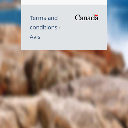
Terms and
/
conditions
Symbole
Avis
du
gouvernem
du
Canada