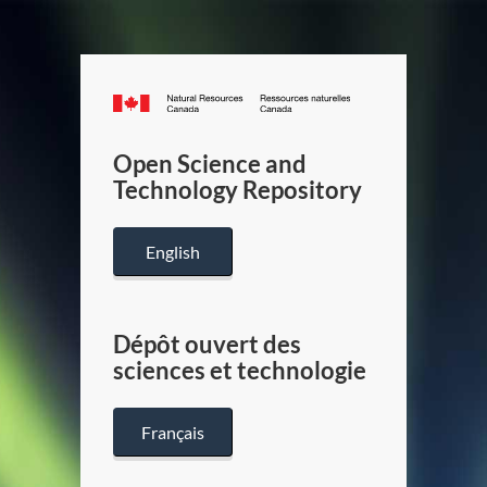
Canada.ca
/
Gouverneme
Open Science and
du
Technology Repository
Canada
English
Dépôt ouvert des
sciences et technologie
Français