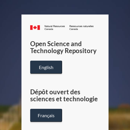
Canada.ca
/
Gouverneme
Open Science and
du
Technology Repository
Canada
English
Dépôt ouvert des
sciences et technologie
Français