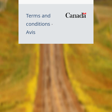
Terms and
/
conditions
Symbole
Avis
du
gouvernem
du
Canada