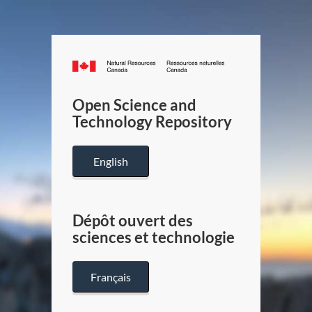
Canada.ca
/
Gouverneme
Open Science and
du
Technology Repository
Canada
English
Dépôt ouvert des
sciences et technologie
Français