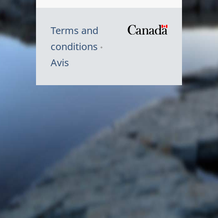
Terms and
/
conditions
Symbole
Avis
du
gouvernem
du
Canada