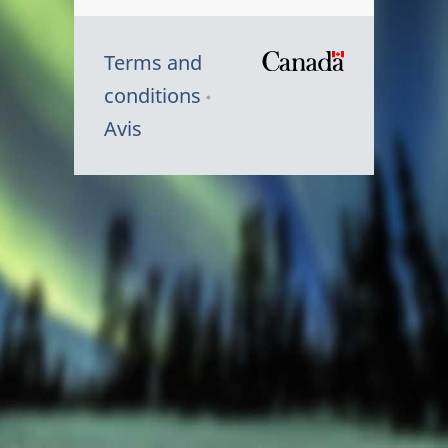
Terms and
/
conditions
Symbole
Avis
du
gouvernem
du
Canada