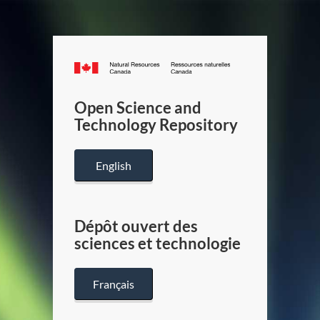
Canada.ca
/
Gouverneme
Open Science and
du
Technology Repository
Canada
English
Dépôt ouvert des
sciences et technologie
Français