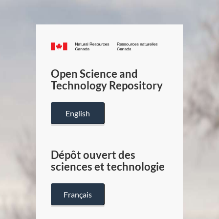
Canada.ca
/
Gouverneme
Open Science and
du
Technology Repository
Canada
English
Dépôt ouvert des
sciences et technologie
Français