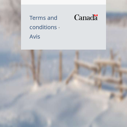
Terms and
/
conditions
Symbole
Avis
du
gouvernem
du
Canada