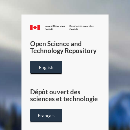
Canada.ca
/
Gouverneme
Open Science and
du
Technology Repository
Canada
English
Dépôt ouvert des
sciences et technologie
Français