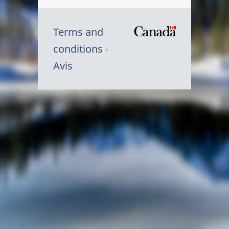
Terms and
/
conditions
Symbole
Avis
du
gouvernem
du
Canada