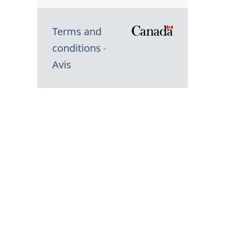
Terms and
/
conditions
Symbole
Avis
du
gouvernem
du
Canada